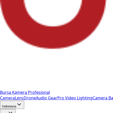
Bursa Kamera Profesional
Camera
Lens
Drone
Audio Gear
Pro Video
Lighting
Camera Ba
Indonesia