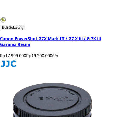
Beli Sekarang
Canon PowerShot G7X Mark III / G7 X iii / G 7X iii
Garansi Resmi
Rp17.999.000
Rp19.200.000
6
%