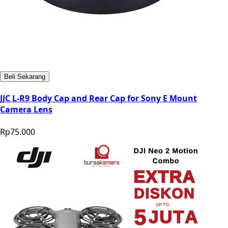
Beli Sekarang
JJC L-R9 Body Cap and Rear Cap for Sony E Mount
Camera Lens
Rp75.000