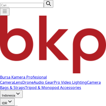
Bursa Kamera Profesional
Camera
Lens
Drone
Audio Gear
Pro Video
Lighting
Camera
Bags & Straps
Tripod & Monopod
Accessories
Indonesia
IDR