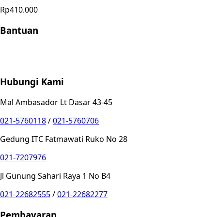
Rp410.000
Bantuan
Store Location
Contact
FAQ
Penukaran
Retur
Garansi
Your
Privacy Choices
Hubungi Kami
Mal Ambasador Lt Dasar 43-45
021-5760118
/
021-5760706
Gedung ITC Fatmawati Ruko No 28
021-7207976
Jl Gunung Sahari Raya 1 No B4
021-22682555
/
021-22682277
Pembayaran