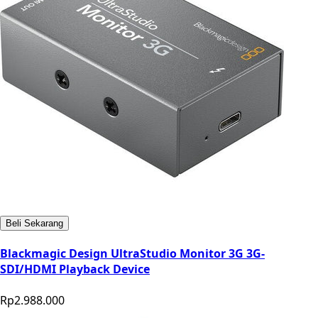
Beli Sekarang
Blackmagic Design UltraStudio Monitor 3G 3G-
SDI/HDMI Playback Device
Rp2.988.000