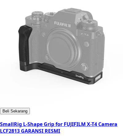
Beli Sekarang
SmallRig L-Shape Grip for FUJIFILM X-T4 Camera
LCF2813 GARANSI RESMI