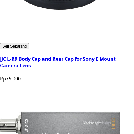
Beli Sekarang
JJC L-R9 Body Cap and Rear Cap for Sony E Mount
Camera Lens
Rp75.000