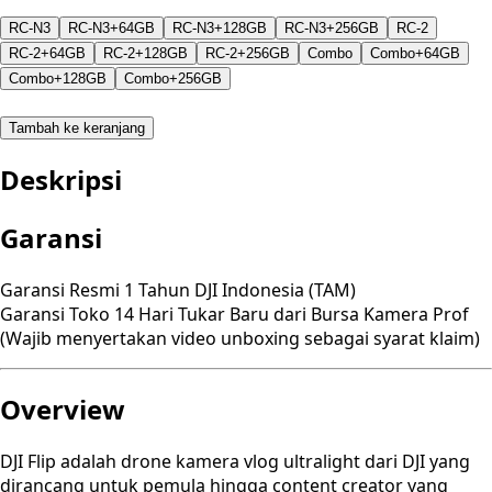
RC-N3
RC-N3+64GB
RC-N3+128GB
RC-N3+256GB
RC-2
RC-2+64GB
RC-2+128GB
RC-2+256GB
Combo
Combo+64GB
Combo+128GB
Combo+256GB
Tambah ke keranjang
Deskripsi
Garansi
Garansi Resmi 1 Tahun DJI Indonesia (TAM)
Garansi Toko 14 Hari Tukar Baru dari Bursa Kamera Prof
(Wajib menyertakan video unboxing sebagai syarat klaim)
Overview
DJI Flip adalah drone kamera vlog ultralight dari DJI yang
dirancang untuk pemula hingga content creator yang