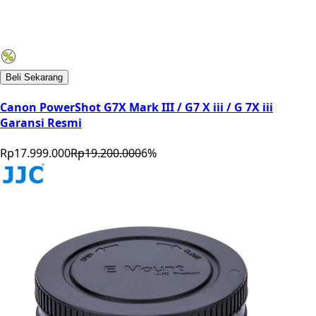
Beli Sekarang
Canon PowerShot G7X Mark III / G7 X iii / G 7X iii
Garansi Resmi
Rp17.999.000
Rp19.200.000
6
%