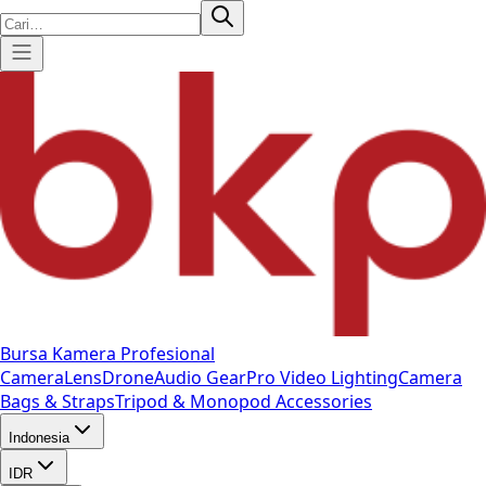
Bursa Kamera Profesional
Camera
Lens
Drone
Audio Gear
Pro Video
Lighting
Camera
Bags & Straps
Tripod & Monopod
Accessories
Indonesia
IDR