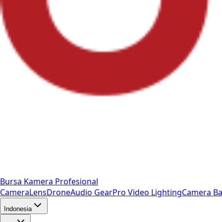
Bursa Kamera Profesional
Camera
Lens
Drone
Audio Gear
Pro Video
Lighting
Camera Ba
Indonesia