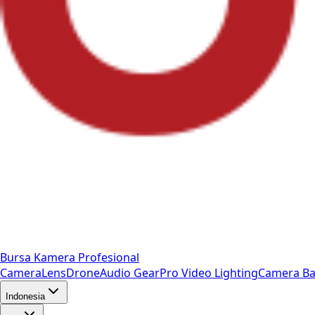
Bursa Kamera Profesional
Camera
Lens
Drone
Audio Gear
Pro Video
Lighting
Camera Ba
Indonesia