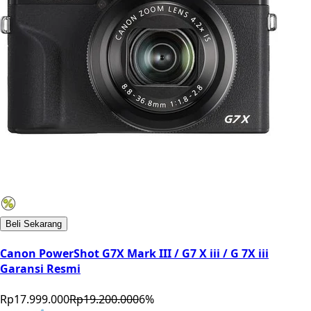
Beli Sekarang
Canon PowerShot G7X Mark III / G7 X iii / G 7X iii
Garansi Resmi
Rp17.999.000
Rp19.200.000
6
%