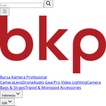
Bursa Kamera Profesional
Camera
Lens
Drone
Audio Gear
Pro Video
Lighting
Camera
Bags & Straps
Tripod & Monopod
Accessories
Indonesia
IDR