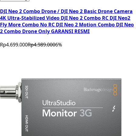
DJI Neo 2 Combo Drone / DJI Neo 2 Basic Drone Camera
4K Ultra-Stabilized Video DJI Neo 2 Combo RC DJI Neo2
Fly More Combo No RC DJI Neo 2 Motion Combo DJI Neo
2 Combo Drone Only GARANSI RESMI
Rp4.699.000
Rp4.989.000
6
%