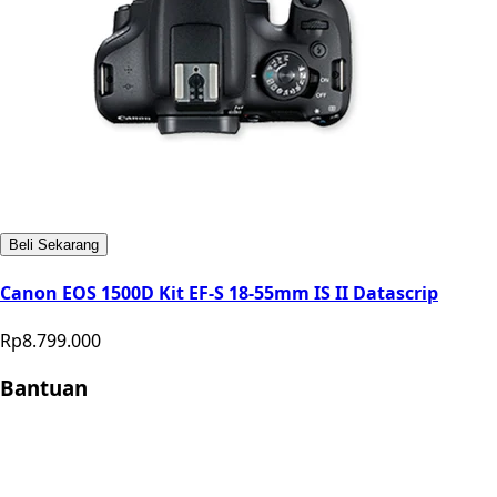
Beli Sekarang
Canon EOS 1500D Kit EF-S 18-55mm IS II Datascrip
Rp8.799.000
Bantuan
Store Location
Contact
FAQ
Penukaran
Retur
Garansi
Your
Privacy Choices