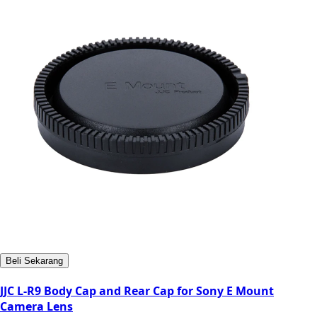
Beli Sekarang
JJC L-R9 Body Cap and Rear Cap for Sony E Mount
Camera Lens