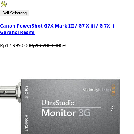
Beli Sekarang
Canon PowerShot G7X Mark III / G7 X iii / G 7X iii
Garansi Resmi
Rp17.999.000
Rp19.200.000
6
%