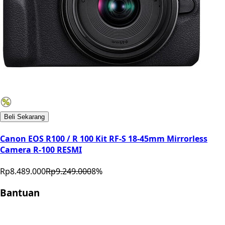
Beli Sekarang
Canon EOS R100 / R 100 Kit RF-S 18-45mm Mirrorless
Camera R-100 RESMI
Rp8.489.000
Rp9.249.000
8
%
Bantuan
Store Location
Contact
FAQ
Penukaran
Retur
Garansi
Your
Privacy Choices