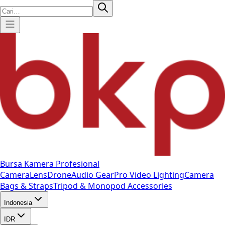
Bursa Kamera Profesional
Camera
Lens
Drone
Audio Gear
Pro Video
Lighting
Camera
Bags & Straps
Tripod & Monopod
Accessories
Indonesia
IDR