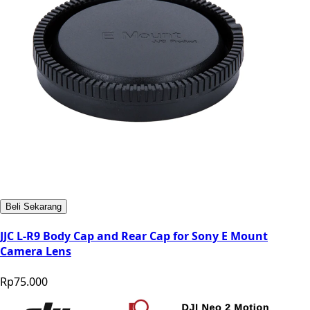
Beli Sekarang
JJC L-R9 Body Cap and Rear Cap for Sony E Mount
Camera Lens
Rp75.000