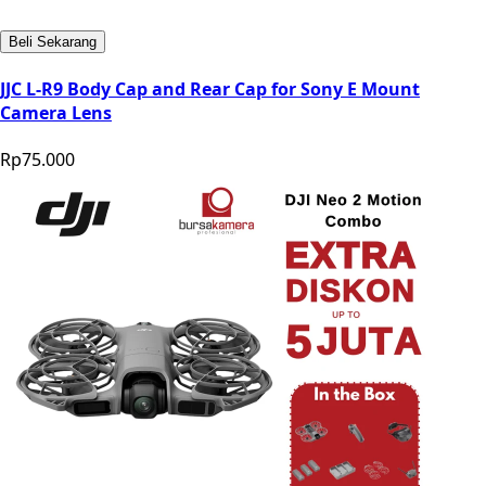
Beli Sekarang
JJC L-R9 Body Cap and Rear Cap for Sony E Mount
Camera Lens
Rp75.000