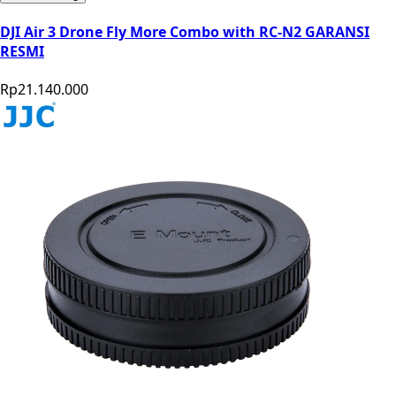
DJI Air 3 Drone Fly More Combo with RC-N2 GARANSI
RESMI
Rp21.140.000