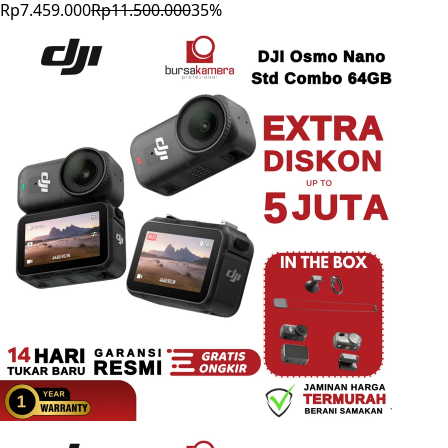
Rp7.459.000
Rp11.500.000
35
%