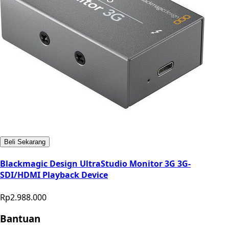
Beli Sekarang
Blackmagic Design UltraStudio Monitor 3G 3G-
SDI/HDMI Playback Device
Rp2.988.000
Bantuan