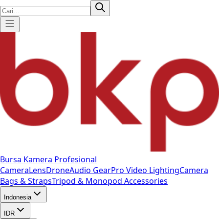
Bursa Kamera Profesional
Camera
Lens
Drone
Audio Gear
Pro Video
Lighting
Camera
Bags & Straps
Tripod & Monopod
Accessories
Indonesia
IDR