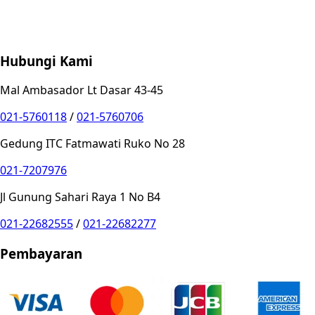
Store Location
Contact
FAQ
Penukaran
Retur
Garansi
Your
Privacy Choices
Hubungi Kami
Mal Ambasador Lt Dasar 43-45
021-5760118
/
021-5760706
Gedung ITC Fatmawati Ruko No 28
021-7207976
Jl Gunung Sahari Raya 1 No B4
021-22682555
/
021-22682277
Pembayaran