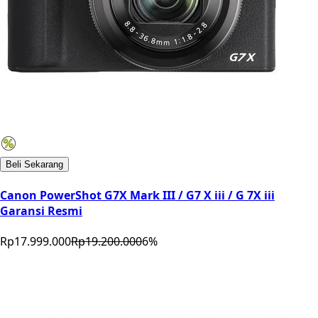
Beli Sekarang
Canon PowerShot G7X Mark III / G7 X iii / G 7X iii
Garansi Resmi
Rp17.999.000
Rp19.200.000
6
%