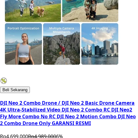
Beli Sekarang
DJI Neo 2 Combo Drone / DJI Neo 2 Basic Drone Camera
4K Ultra-Stabilized Video DJI Neo 2 Combo RC DJI Neo2
Fly More Combo No RC DJI Neo 2 Motion Combo DJI Neo
2 Combo Drone Only GARANSI RESMI
Rp4.699.000
Rp4.989.000
6
%