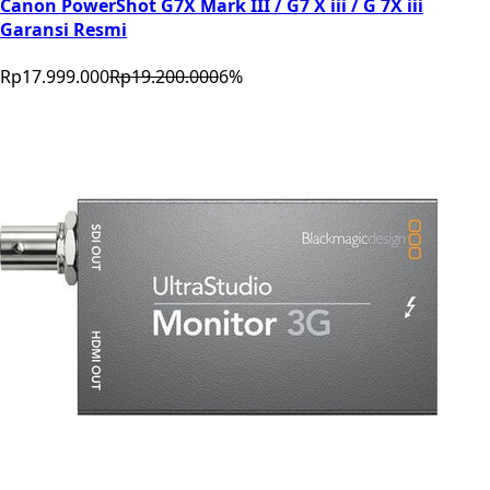
Canon PowerShot G7X Mark III / G7 X iii / G 7X iii
Garansi Resmi
Rp17.999.000
Rp19.200.000
6
%