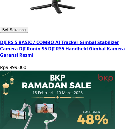
Beli Sekarang
DJI RS 5 BASIC / COMBO AI Tracker Gimbal Stabilizer
Camera DJI Ronin S5 DJI RS5 Handheld Gimbal Kamera
Garansi Resmi
Rp9.999.000