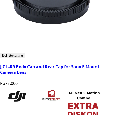
Beli Sekarang
JJC L-R9 Body Cap and Rear Cap for Sony E Mount
Camera Lens
Rp75.000