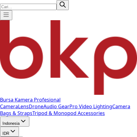
Bursa Kamera Profesional
Camera
Lens
Drone
Audio Gear
Pro Video
Lighting
Camera
Bags & Straps
Tripod & Monopod
Accessories
Indonesia
IDR