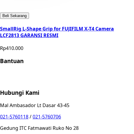
Beli Sekarang
SmallRig L-Shape Grip for FUJIFILM X-T4 Camera
LCF2813 GARANSI RESMI
Rp410.000
Bantuan
Store Location
Contact
FAQ
Penukaran
Retur
Garansi
Your
Privacy Choices
Hubungi Kami
Mal Ambasador Lt Dasar 43-45
021-5760118
/
021-5760706
Gedung ITC Fatmawati Ruko No 28