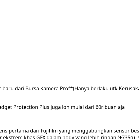
r baru dari Bursa Kamera Prof*(Hanya berlaku utk Kerusak
dget Protection Plus juga loh mulai dari 60ribuan aja
ens pertama dari Fujifilm yang menggabungkan sensor be
ekstrem khas GFX dalam body yang lebih ringan (±735g), s