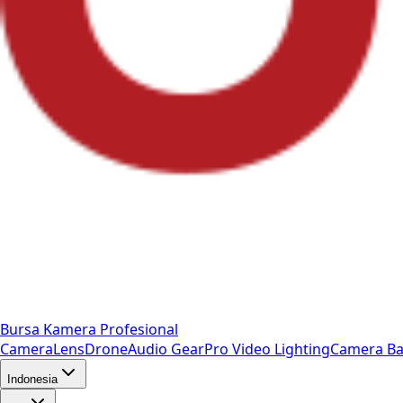
Bursa Kamera Profesional
Camera
Lens
Drone
Audio Gear
Pro Video
Lighting
Camera Ba
Indonesia