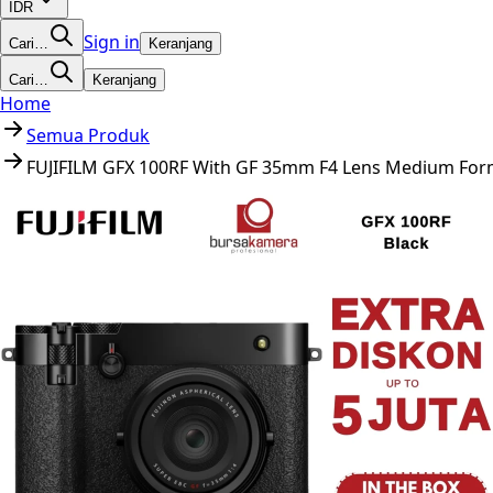
IDR
Sign in
Cari…
Keranjang
Cari…
Keranjang
Home
Semua Produk
FUJIFILM GFX 100RF With GF 35mm F4 Lens Medium For