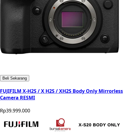
Beli Sekarang
FUJIFILM X-H2S / X H2S / XH2S Body Only Mirrorless
Camera RESMI
Rp39.999.000