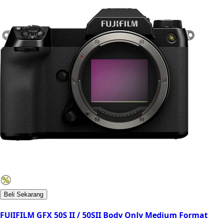
Beli Sekarang
FUJIFILM GFX 50S II / 50SII Body Only Medium Format