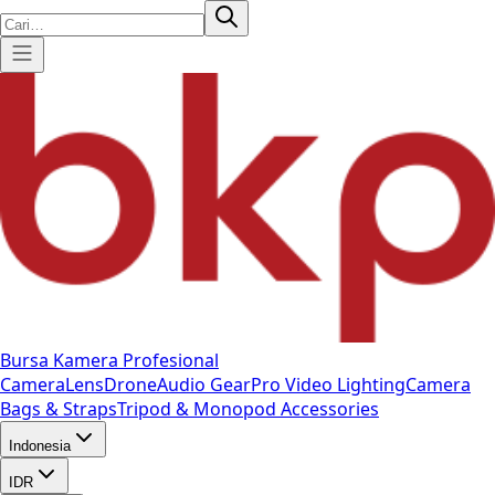
Bursa Kamera Profesional
Camera
Lens
Drone
Audio Gear
Pro Video
Lighting
Camera
Bags & Straps
Tripod & Monopod
Accessories
Indonesia
IDR