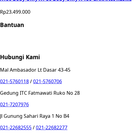
Rp23.499.000
Bantuan
Store Location
Contact
FAQ
Penukaran
Retur
Garansi
Your
Privacy Choices
Hubungi Kami
Mal Ambasador Lt Dasar 43-45
021-5760118
/
021-5760706
Gedung ITC Fatmawati Ruko No 28
021-7207976
Jl Gunung Sahari Raya 1 No B4
021-22682555
/
021-22682277