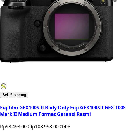
Beli Sekarang
Fujifilm GFX100S II Body Only Fuji GFX100SII GFX 100S
Mark II Medium Format Garansi Resmi
Rp93.498.000
Rp108.998.000
14
%