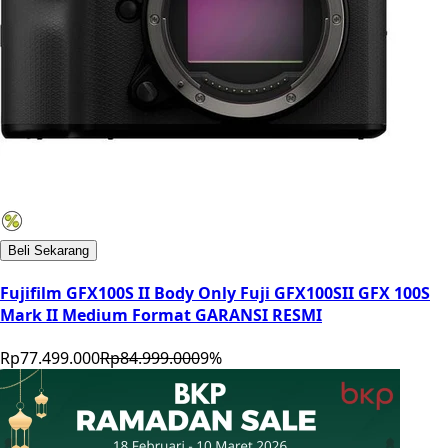
Beli Sekarang
Fujifilm GFX100S II Body Only Fuji GFX100SII GFX 100S
Mark II Medium Format GARANSI RESMI
Rp77.499.000
Rp84.999.000
9
%