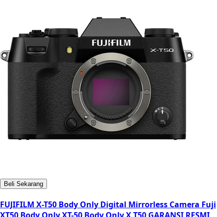
Beli Sekarang
FUJIFILM X-T50 Body Only Digital Mirrorless Camera Fuji
XT50 Body Only XT-50 Body Only X T50 GARANSI RESMI