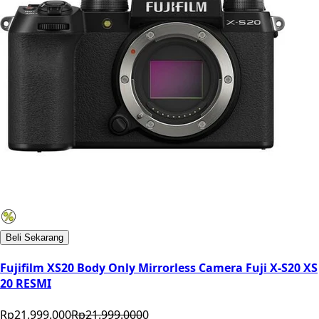
Beli Sekarang
Fujifilm XS20 Body Only Mirrorless Camera Fuji X-S20 XS
20 RESMI
Rp21.999.000
Rp21.999.000
0