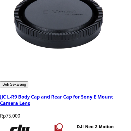
Beli Sekarang
JJC L-R9 Body Cap and Rear Cap for Sony E Mount
Camera Lens
Rp75.000