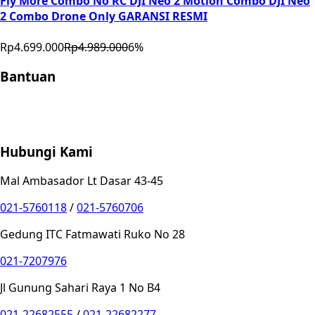
Fly More Combo No RC DJI Neo 2 Motion Combo DJI Neo
2 Combo Drone Only GARANSI RESMI
Rp4.699.000
Rp4.989.000
6
%
Bantuan
Store Location
Contact
FAQ
Penukaran
Retur
Garansi
Your
Privacy Choices
Hubungi Kami
Mal Ambasador Lt Dasar 43-45
021-5760118
/
021-5760706
Gedung ITC Fatmawati Ruko No 28
021-7207976
Jl Gunung Sahari Raya 1 No B4
021-22682555
/
021-22682277