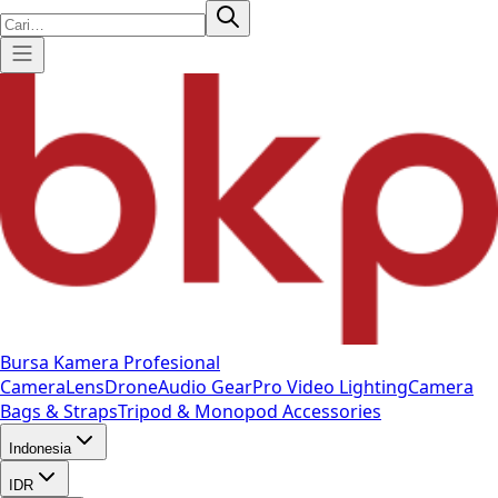
Bursa Kamera Profesional
Camera
Lens
Drone
Audio Gear
Pro Video
Lighting
Camera
Bags & Straps
Tripod & Monopod
Accessories
Indonesia
IDR