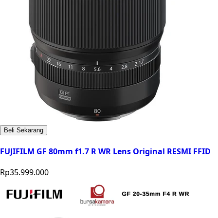
Beli Sekarang
FUJIFILM GF 80mm f1.7 R WR Lens Original RESMI FFID
Rp35.999.000