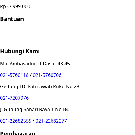
Rp37.999.000
Bantuan
Store Location
Contact
FAQ
Penukaran
Retur
Garansi
Your
Privacy Choices
Hubungi Kami
Mal Ambasador Lt Dasar 43-45
021-5760118
/
021-5760706
Gedung ITC Fatmawati Ruko No 28
021-7207976
Jl Gunung Sahari Raya 1 No B4
021-22682555
/
021-22682277
Pembayaran