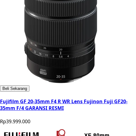
Beli Sekarang
Fujifilm GF 20-35mm F4 R WR Lens Fujinon Fuji GF20-
35mm F/4 GARANSI RESMI
Rp39.999.000