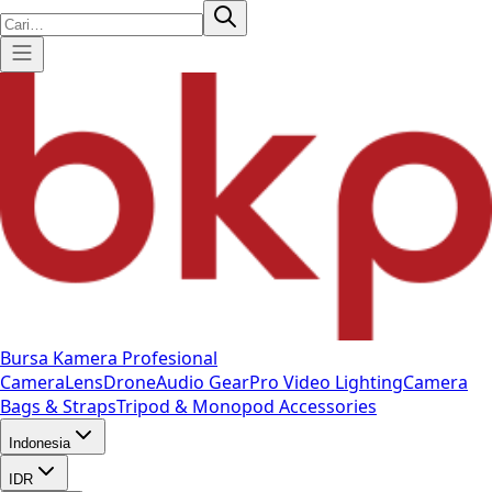
Bursa Kamera Profesional
Camera
Lens
Drone
Audio Gear
Pro Video
Lighting
Camera
Bags & Straps
Tripod & Monopod
Accessories
Indonesia
IDR