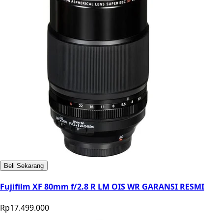
Beli Sekarang
Fujifilm XF 80mm f/2.8 R LM OIS WR GARANSI RESMI
Rp17.499.000