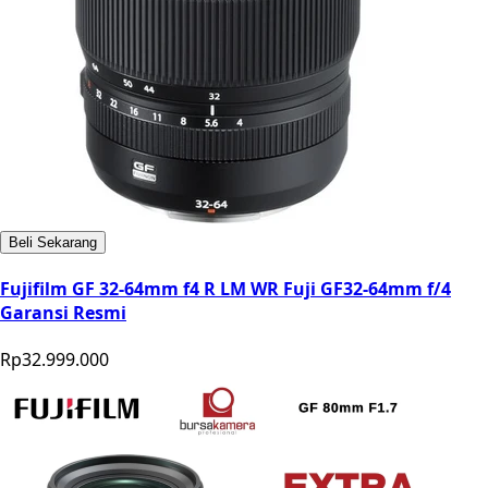
Beli Sekarang
Fujifilm GF 32-64mm f4 R LM WR Fuji GF32-64mm f/4
Garansi Resmi
Rp32.999.000