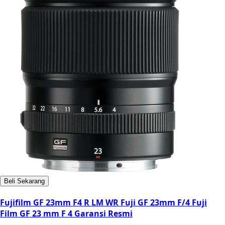
Beli Sekarang
Fujifilm GF 23mm F4 R LM WR Fuji GF 23mm F/4 Fuji
Film GF 23 mm F 4 Garansi Resmi