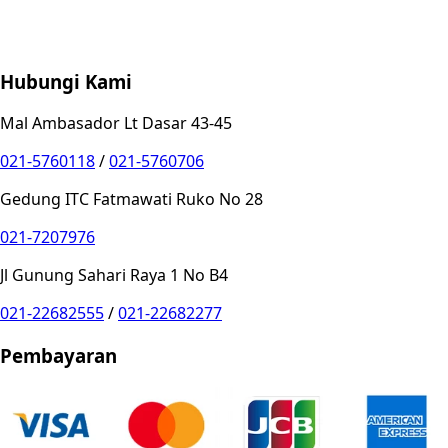
Store Location
Contact
FAQ
Penukaran
Retur
Garansi
Your
Privacy Choices
Hubungi Kami
Mal Ambasador Lt Dasar 43-45
021-5760118
/
021-5760706
Gedung ITC Fatmawati Ruko No 28
021-7207976
Jl Gunung Sahari Raya 1 No B4
021-22682555
/
021-22682277
Pembayaran