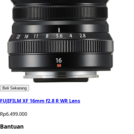
Beli Sekarang
FUJIFILM XF 16mm f2.8 R WR Lens
Rp6.499.000
Bantuan