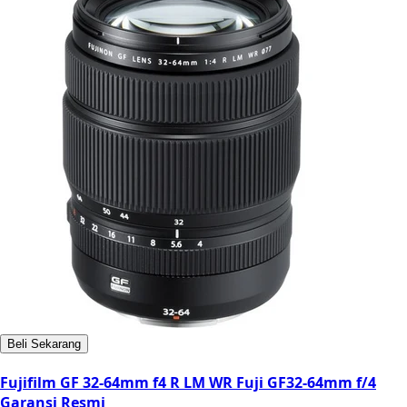
Beli Sekarang
Fujifilm GF 32-64mm f4 R LM WR Fuji GF32-64mm f/4
Garansi Resmi