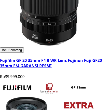
Beli Sekarang
Fujifilm GF 20-35mm F4 R WR Lens Fujinon Fuji GF20-
35mm F/4 GARANSI RESMI
Rp39.999.000