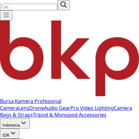
Bursa Kamera Profesional
Camera
Lens
Drone
Audio Gear
Pro Video
Lighting
Camera
Bags & Straps
Tripod & Monopod
Accessories
Indonesia
IDR