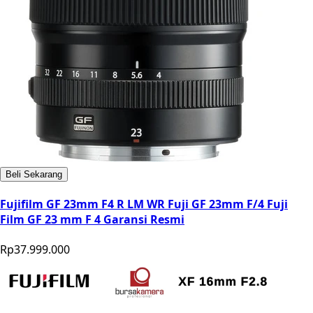
Beli Sekarang
Fujifilm GF 23mm F4 R LM WR Fuji GF 23mm F/4 Fuji
Film GF 23 mm F 4 Garansi Resmi
Rp37.999.000