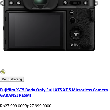
Beli Sekarang
Fujifilm X-T5 Body Only Fuji XT5 XT 5 Mirrorless Camera
GARANSI RESMI
Rp27.999.000
Rp27.999.000
0