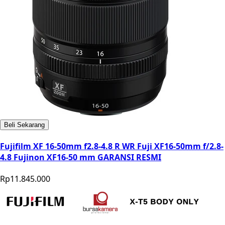
Beli Sekarang
Fujifilm XF 16-50mm f2.8-4.8 R WR Fuji XF16-50mm f/2.8-
4.8 Fujinon XF16-50 mm GARANSI RESMI
Rp11.845.000