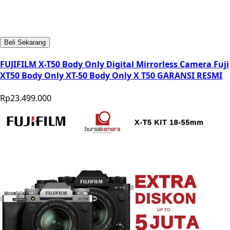
Beli Sekarang
FUJIFILM X-T50 Body Only Digital Mirrorless Camera Fuji
XT50 Body Only XT-50 Body Only X T50 GARANSI RESMI
Rp23.499.000