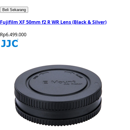
Beli Sekarang
Fujifilm XF 50mm f2 R WR Lens (Black & Silver)
Rp6.499.000