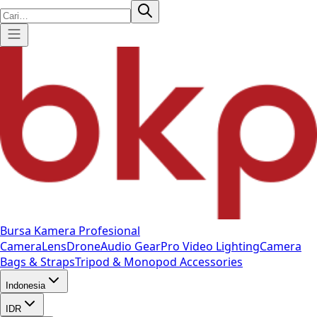
Bursa Kamera Profesional
Camera
Lens
Drone
Audio Gear
Pro Video
Lighting
Camera
Bags & Straps
Tripod & Monopod
Accessories
Indonesia
IDR