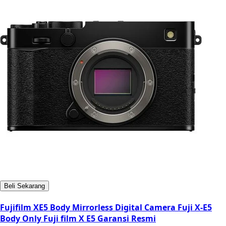
Beli Sekarang
Fujifilm XE5 Body Mirrorless Digital Camera Fuji X-E5
Body Only Fuji film X E5 Garansi Resmi