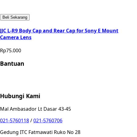
Beli Sekarang
JJC L-R9 Body Cap and Rear Cap for Sony E Mount
Camera Lens
Rp75.000
Bantuan
Store Location
Contact
FAQ
Penukaran
Retur
Garansi
Your
Privacy Choices
Hubungi Kami
Mal Ambasador Lt Dasar 43-45
021-5760118
/
021-5760706
Gedung ITC Fatmawati Ruko No 28