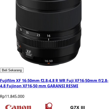
Beli Sekarang
Fujifilm XF 16-50mm f2.8-4.8 R WR Fuji XF16-50mm f/2.8-
4.8 Fujinon XF16-50 mm GARANSI RESMI
Rp11.845.000