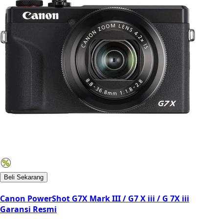
Beli Sekarang
Canon PowerShot G7X Mark III / G7 X iii / G 7X iii
Garansi Resmi