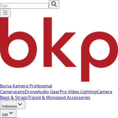
Bursa Kamera Profesional
Camera
Lens
Drone
Audio Gear
Pro Video
Lighting
Camera
Bags & Straps
Tripod & Monopod
Accessories
Indonesia
IDR