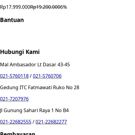
Rp17.999.000
Rp19.200.000
6
%
Bantuan
Store Location
Contact
FAQ
Penukaran
Retur
Garansi
Your
Privacy Choices
Hubungi Kami
Mal Ambasador Lt Dasar 43-45
021-5760118
/
021-5760706
Gedung ITC Fatmawati Ruko No 28
021-7207976
Jl Gunung Sahari Raya 1 No B4
021-22682555
/
021-22682277
Pembayaran