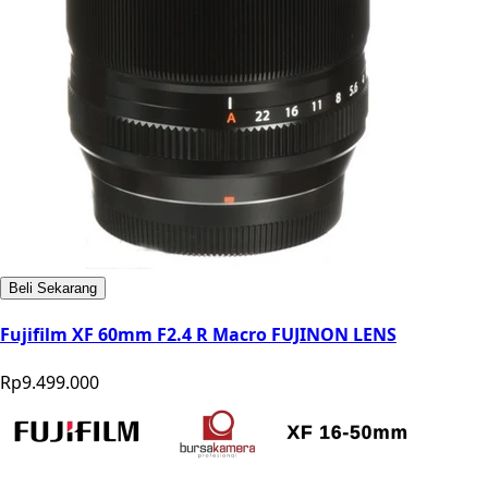
Beli Sekarang
Fujifilm XF 60mm F2.4 R Macro FUJINON LENS
Rp9.499.000