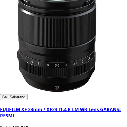
Beli Sekarang
FUJIFILM XF 23mm / XF23 f1.4 R LM WR Lens GARANSI
RESMI