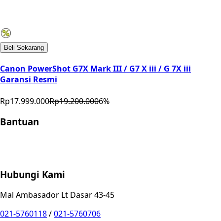
Beli Sekarang
Canon PowerShot G7X Mark III / G7 X iii / G 7X iii
Garansi Resmi
Rp17.999.000
Rp19.200.000
6
%
Bantuan
Store Location
Contact
FAQ
Penukaran
Retur
Garansi
Your
Privacy Choices
Hubungi Kami
Mal Ambasador Lt Dasar 43-45
021-5760118
/
021-5760706