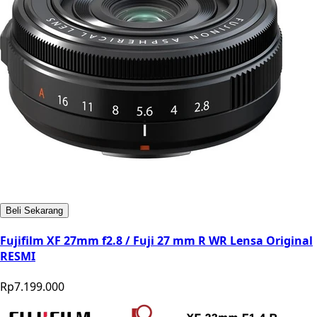
Beli Sekarang
Fujifilm XF 27mm f2.8 / Fuji 27 mm R WR Lensa Original
RESMI
Rp7.199.000