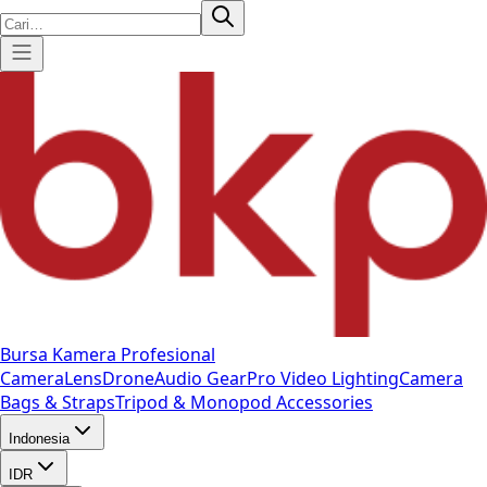
Bursa Kamera Profesional
Camera
Lens
Drone
Audio Gear
Pro Video
Lighting
Camera
Bags & Straps
Tripod & Monopod
Accessories
Indonesia
IDR