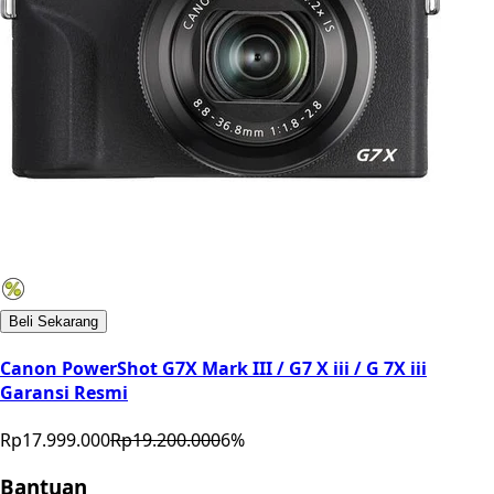
Beli Sekarang
Canon PowerShot G7X Mark III / G7 X iii / G 7X iii
Garansi Resmi
Rp17.999.000
Rp19.200.000
6
%
Bantuan