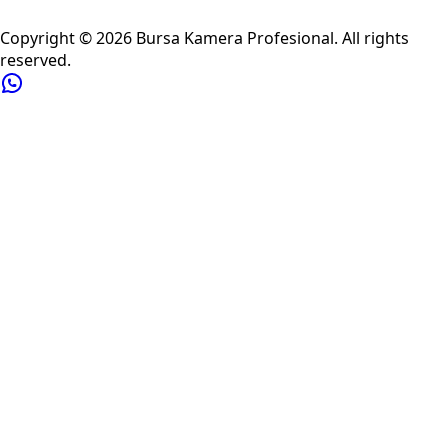
Privacy Policy
Refund Policy
Shipping Policy
Terms of Service
Copyright ©
2026
Bursa Kamera Profesional
. All rights
reserved.