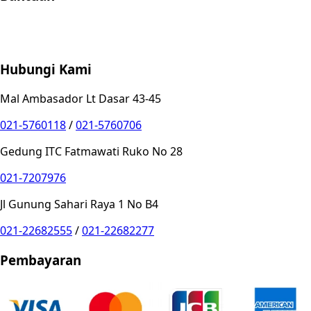
Store Location
Contact
FAQ
Penukaran
Retur
Garansi
Your
Privacy Choices
Hubungi Kami
Mal Ambasador Lt Dasar 43-45
021-5760118
/
021-5760706
Gedung ITC Fatmawati Ruko No 28
021-7207976
Jl Gunung Sahari Raya 1 No B4
021-22682555
/
021-22682277
Pembayaran