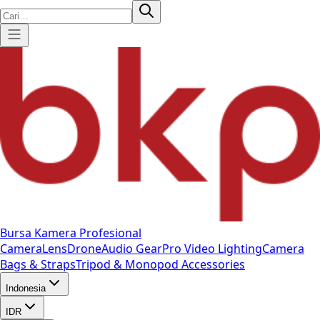
Bursa Kamera Profesional
Camera
Lens
Drone
Audio Gear
Pro Video
Lighting
Camera
Bags & Straps
Tripod & Monopod
Accessories
Indonesia
IDR