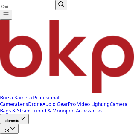
Bursa Kamera Profesional
Camera
Lens
Drone
Audio Gear
Pro Video
Lighting
Camera
Bags & Straps
Tripod & Monopod
Accessories
Indonesia
IDR