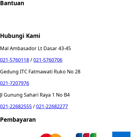
Bantuan
Store Location
Contact
FAQ
Penukaran
Retur
Garansi
Your
Privacy Choices
Hubungi Kami
Mal Ambasador Lt Dasar 43-45
021-5760118
/
021-5760706
Gedung ITC Fatmawati Ruko No 28
021-7207976
Jl Gunung Sahari Raya 1 No B4
021-22682555
/
021-22682277
Pembayaran