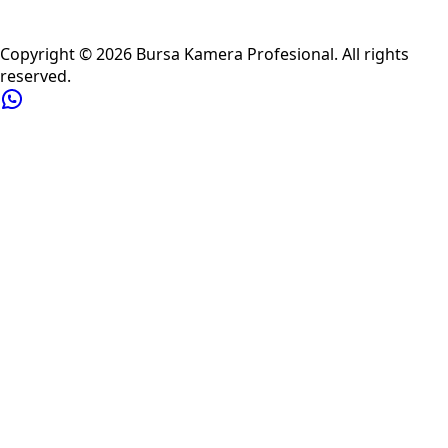
Privacy Policy
Refund Policy
Shipping Policy
Terms of Service
Copyright ©
2026
Bursa Kamera Profesional
. All rights
reserved.