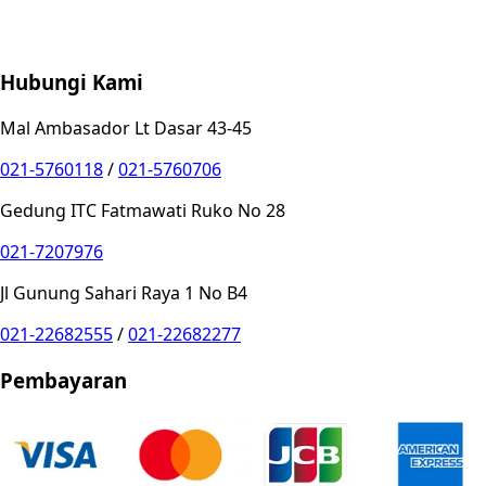
Store Location
Contact
FAQ
Penukaran
Retur
Garansi
Your
Privacy Choices
Hubungi Kami
Mal Ambasador Lt Dasar 43-45
021-5760118
/
021-5760706
Gedung ITC Fatmawati Ruko No 28
021-7207976
Jl Gunung Sahari Raya 1 No B4
021-22682555
/
021-22682277
Pembayaran