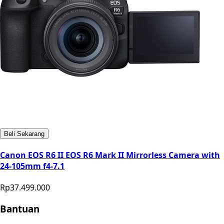
Beli Sekarang
Canon EOS R6 II EOS R6 Mark II Mirrorless Camera with
24-105mm f4-7.1
Rp37.499.000
Bantuan