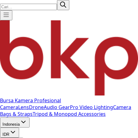
Bursa Kamera Profesional
Camera
Lens
Drone
Audio Gear
Pro Video
Lighting
Camera
Bags & Straps
Tripod & Monopod
Accessories
Indonesia
IDR