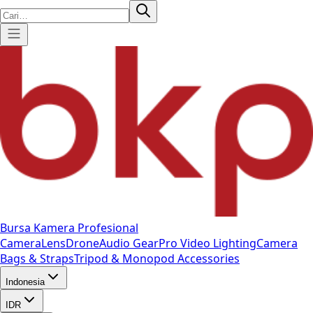
Bursa Kamera Profesional
Camera
Lens
Drone
Audio Gear
Pro Video
Lighting
Camera
Bags & Straps
Tripod & Monopod
Accessories
Indonesia
IDR