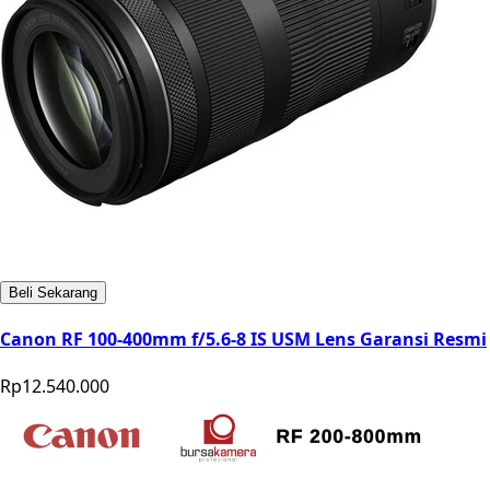
Beli Sekarang
Canon RF 100-400mm f/5.6-8 IS USM Lens Garansi Resmi
Rp12.540.000