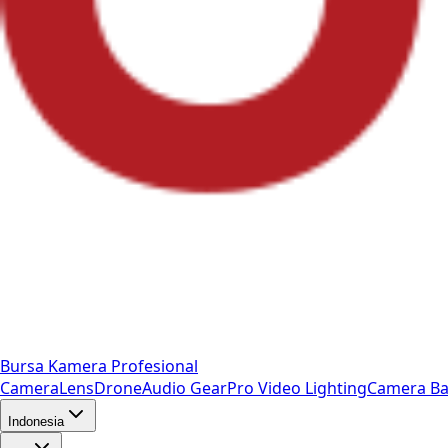
Bursa Kamera Profesional
Camera
Lens
Drone
Audio Gear
Pro Video
Lighting
Camera Ba
Indonesia