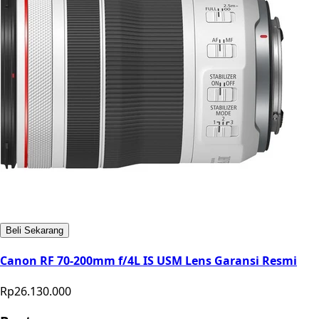
Beli Sekarang
Canon RF 70-200mm f/4L IS USM Lens Garansi Resmi
Rp26.130.000