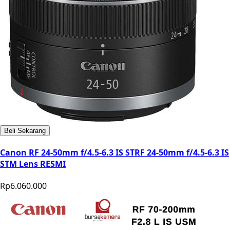
Beli Sekarang
Canon RF 24-50mm f/4.5-6.3 IS STRF 24-50mm f/4.5-6.3 IS
STM Lens RESMI
Rp6.060.000