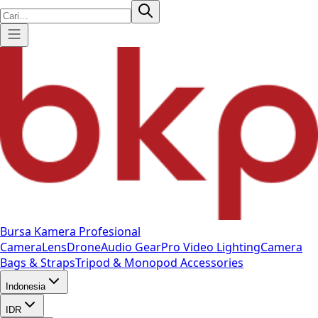
Bursa Kamera Profesional
Camera
Lens
Drone
Audio Gear
Pro Video
Lighting
Camera
Bags & Straps
Tripod & Monopod
Accessories
Indonesia
IDR