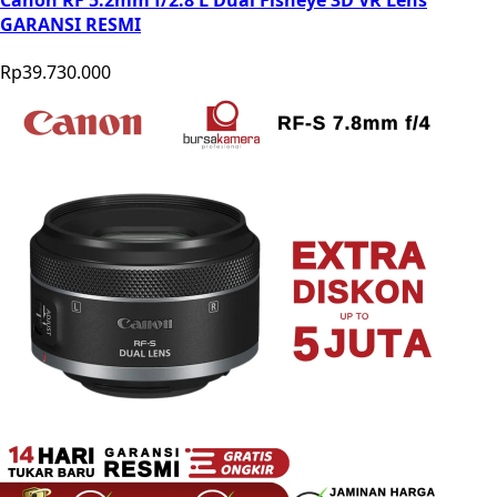
Canon RF 5.2mm f/2.8 L Dual Fisheye 3D VR Lens
GARANSI RESMI
Rp39.730.000