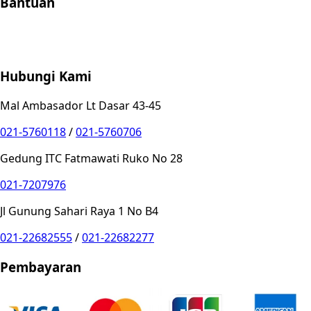
Bantuan
Store Location
Contact
FAQ
Penukaran
Retur
Garansi
Your
Privacy Choices
Hubungi Kami
Mal Ambasador Lt Dasar 43-45
021-5760118
/
021-5760706
Gedung ITC Fatmawati Ruko No 28
021-7207976
Jl Gunung Sahari Raya 1 No B4
021-22682555
/
021-22682277
Pembayaran