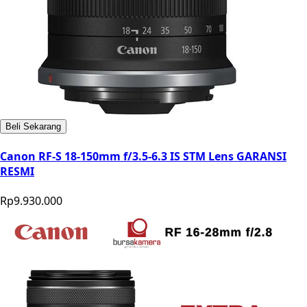
Beli Sekarang
Canon RF-S 18-150mm f/3.5-6.3 IS STM Lens GARANSI
RESMI
Rp9.930.000