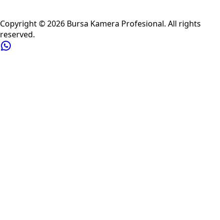
Privacy Policy
Refund Policy
Shipping Policy
Terms of Service
Copyright ©
2026
Bursa Kamera Profesional
. All rights
reserved.