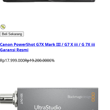
Beli Sekarang
Canon PowerShot G7X Mark III / G7 X iii / G 7X iii
Garansi Resmi
Rp17.999.000
Rp19.200.000
6
%