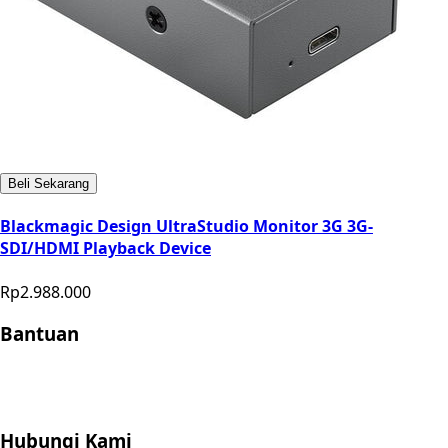
Beli Sekarang
Blackmagic Design UltraStudio Monitor 3G 3G-
SDI/HDMI Playback Device
Rp2.988.000
Bantuan
Store Location
Contact
FAQ
Penukaran
Retur
Garansi
Your
Privacy Choices
Hubungi Kami