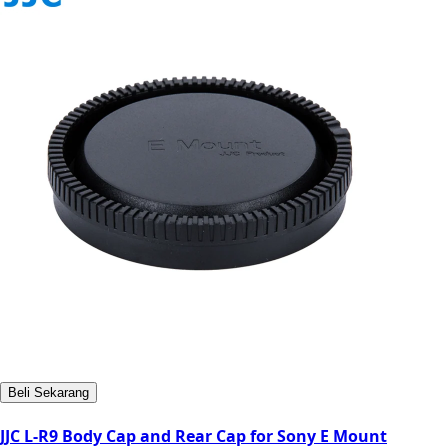
Beli Sekarang
JJC L-R9 Body Cap and Rear Cap for Sony E Mount