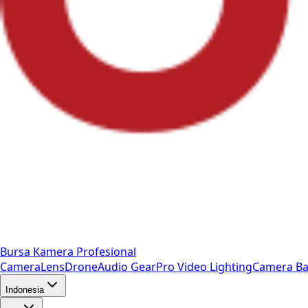
Bursa Kamera Profesional
Camera
Lens
Drone
Audio Gear
Pro Video
Lighting
Camera Ba
Indonesia