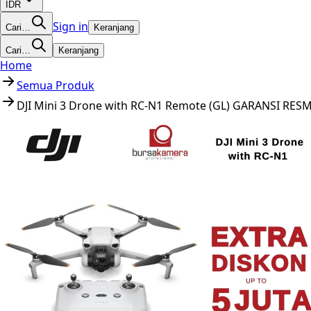
IDR
Sign in
Cari…
Keranjang
Cari…
Keranjang
Home
Semua Produk
DJI Mini 3 Drone with RC-N1 Remote (GL) GARANSI RESM