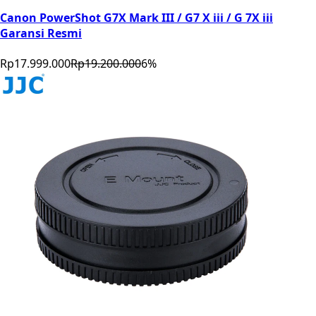
Canon PowerShot G7X Mark III / G7 X iii / G 7X iii
Garansi Resmi
Rp17.999.000
Rp19.200.000
6
%