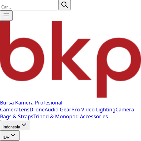
Bursa Kamera Profesional
Camera
Lens
Drone
Audio Gear
Pro Video
Lighting
Camera
Bags & Straps
Tripod & Monopod
Accessories
Indonesia
IDR