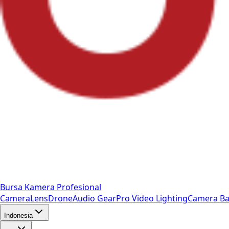
Bursa Kamera Profesional
Camera
Lens
Drone
Audio Gear
Pro Video
Lighting
Camera Ba
Indonesia