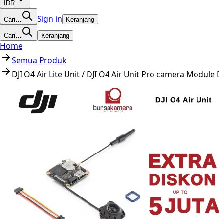
IDR
Sign in
Cari…
Keranjang
Cari…
Keranjang
Home
Semua Produk
DJI O4 Air Lite Unit / DJI O4 Air Unit Pro camera Module