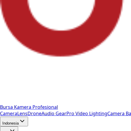
Bursa Kamera Profesional
Camera
Lens
Drone
Audio Gear
Pro Video
Lighting
Camera Ba
Indonesia