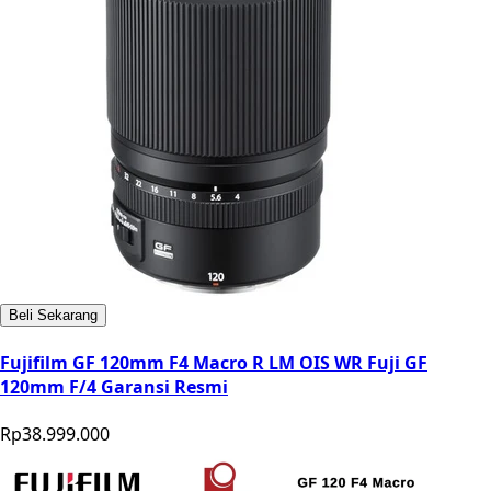
Beli Sekarang
Fujifilm GF 120mm F4 Macro R LM OIS WR Fuji GF
120mm F/4 Garansi Resmi
Rp38.999.000