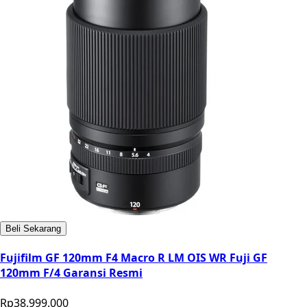
Beli Sekarang
Fujifilm GF 120mm F4 Macro R LM OIS WR Fuji GF
120mm F/4 Garansi Resmi
Rp38.999.000