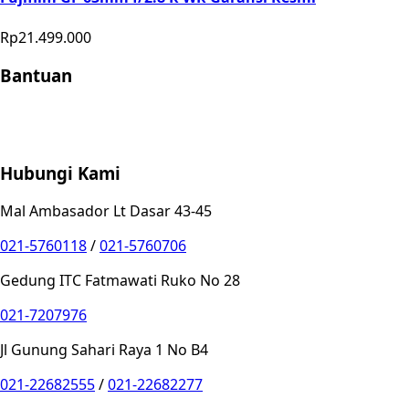
Rp21.499.000
Bantuan
Store Location
Contact
FAQ
Penukaran
Retur
Garansi
Your
Privacy Choices
Hubungi Kami
Mal Ambasador Lt Dasar 43-45
021-5760118
/
021-5760706
Gedung ITC Fatmawati Ruko No 28
021-7207976
Jl Gunung Sahari Raya 1 No B4
021-22682555
/
021-22682277