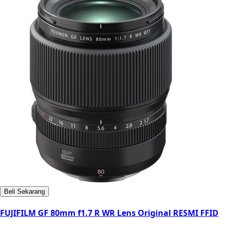
Beli Sekarang
FUJIFILM GF 80mm f1.7 R WR Lens Original RESMI FFID