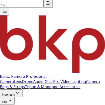
Bursa Kamera Profesional
Camera
Lens
Drone
Audio Gear
Pro Video
Lighting
Camera
Bags & Straps
Tripod & Monopod
Accessories
Indonesia
IDR