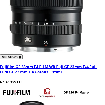
Beli Sekarang
Fujifilm GF 23mm F4 R LM WR Fuji GF 23mm F/4 Fuji
Film GF 23 mm F 4 Garansi Resmi
Rp37.999.000