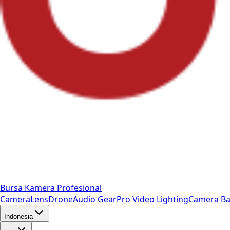
Bursa Kamera Profesional
Camera
Lens
Drone
Audio Gear
Pro Video
Lighting
Camera Ba
Indonesia