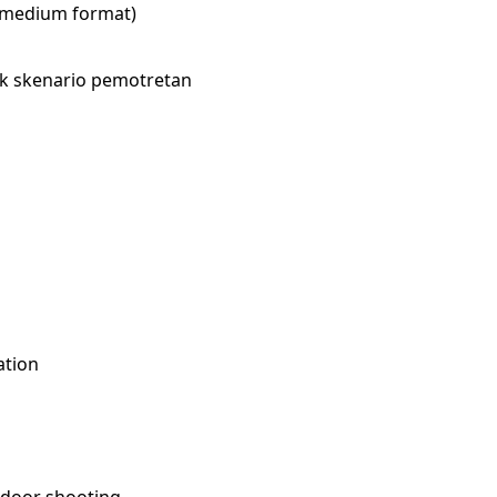
r medium format)
ak skenario pemotretan
ation
tdoor shooting