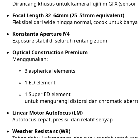
Dirancang khusus untuk kamera Fujifilm GFX (senso
Focal Length 32–64mm (25–51mm equivalent)
Fleksibel dari wide hingga normal, cocok untuk bany
Konstanta Aperture f/4
Exposure stabil di seluruh rentang zoom
Optical Construction Premium
Menggunakan:
3 aspherical elements
1 ED element
1 Super ED element
untuk mengurangi distorsi dan chromatic aberr
Linear Motor Autofocus (LM)
Autofocus cepat, presisi, dan relatif senyap
Weather Resistant (WR)
Tahan debu, kelembapan, dan suhu rendah untuk ou