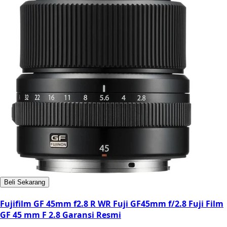
Beli Sekarang
Fujifilm GF 45mm f2.8 R WR Fuji GF45mm f/2.8 Fuji Film
GF 45 mm F 2.8 Garansi Resmi