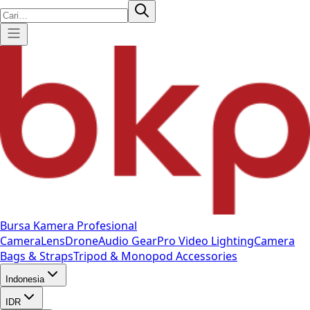
Bursa Kamera Profesional
Camera
Lens
Drone
Audio Gear
Pro Video
Lighting
Camera
Bags & Straps
Tripod & Monopod
Accessories
Indonesia
IDR