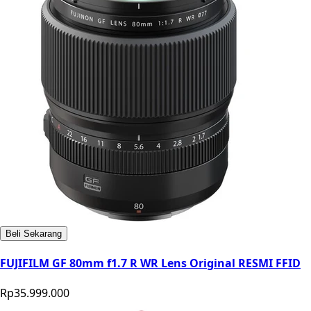
Beli Sekarang
FUJIFILM GF 80mm f1.7 R WR Lens Original RESMI FFID
Rp35.999.000