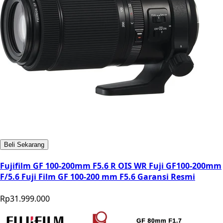
Beli Sekarang
Fujifilm GF 100-200mm F5.6 R OIS WR Fuji GF100-200mm
F/5.6 Fuji Film GF 100-200 mm F5.6 Garansi Resmi
Rp31.999.000