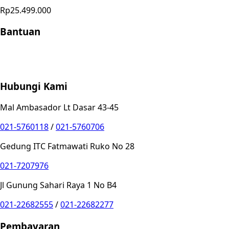
Rp25.499.000
Bantuan
Store Location
Contact
FAQ
Penukaran
Retur
Garansi
Your
Privacy Choices
Hubungi Kami
Mal Ambasador Lt Dasar 43-45
021-5760118
/
021-5760706
Gedung ITC Fatmawati Ruko No 28
021-7207976
Jl Gunung Sahari Raya 1 No B4
021-22682555
/
021-22682277
Pembayaran