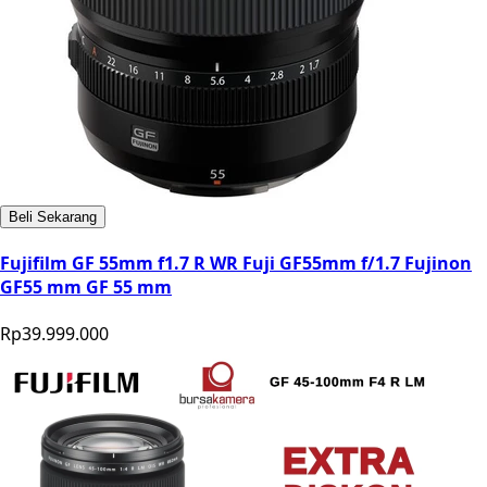
Beli Sekarang
Fujifilm GF 55mm f1.7 R WR Fuji GF55mm f/1.7 Fujinon
GF55 mm GF 55 mm
Rp39.999.000