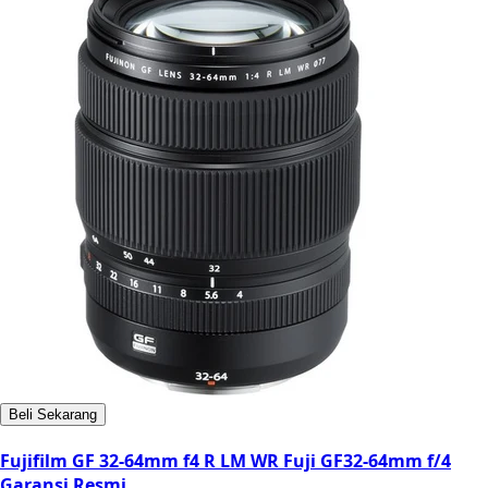
Beli Sekarang
Fujifilm GF 32-64mm f4 R LM WR Fuji GF32-64mm f/4
Garansi Resmi