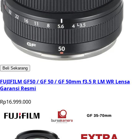
Beli Sekarang
FUJIFILM GF50 / GF 50 / GF 50mm f3.5 R LM WR Lensa
Garansi Resmi
Rp16.999.000