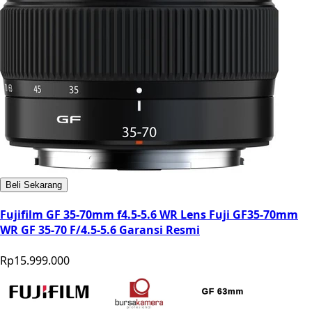
Beli Sekarang
Fujifilm GF 35-70mm f4.5-5.6 WR Lens Fuji GF35-70mm
WR GF 35-70 F/4.5-5.6 Garansi Resmi
Rp15.999.000