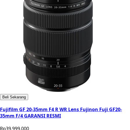
Beli Sekarang
Fujifilm GF 20-35mm F4 R WR Lens Fujinon Fuji GF20-
35mm F/4 GARANSI RESMI
Rp39.999.000