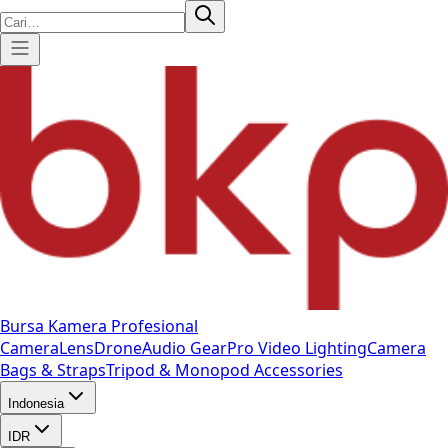
Bursa Kamera Profesional
Camera
Lens
Drone
Audio Gear
Pro Video
Lighting
Camera
Bags & Straps
Tripod & Monopod
Accessories
Indonesia
IDR