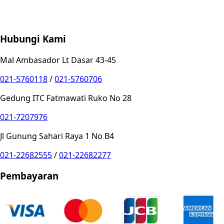
Store Location
Contact
FAQ
Penukaran
Retur
Garansi
Your
Privacy Choices
Hubungi Kami
Mal Ambasador Lt Dasar 43-45
021-5760118
/
021-5760706
Gedung ITC Fatmawati Ruko No 28
021-7207976
Jl Gunung Sahari Raya 1 No B4
021-22682555
/
021-22682277
Pembayaran