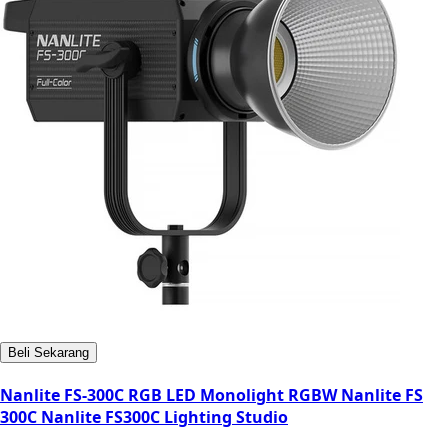
Beli Sekarang
Nanlite FS-300C RGB LED Monolight RGBW Nanlite FS
300C Nanlite FS300C Lighting Studio