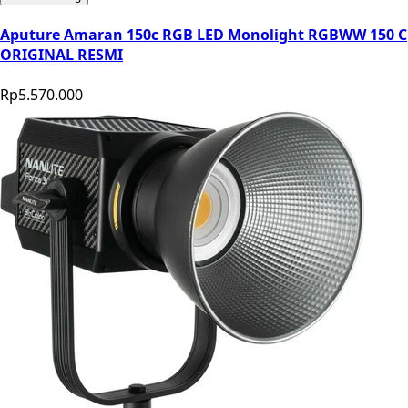
Aputure Amaran 150c RGB LED Monolight RGBWW 150 C
ORIGINAL RESMI
Rp5.570.000