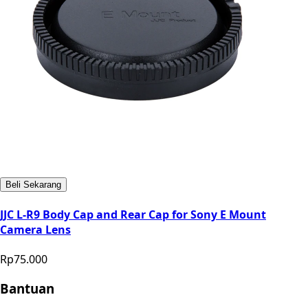
Beli Sekarang
JJC L-R9 Body Cap and Rear Cap for Sony E Mount
Camera Lens
Rp75.000
Bantuan