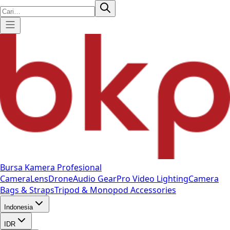
Bursa Kamera Profesional
Camera
Lens
Drone
Audio Gear
Pro Video
Lighting
Camera
Bags & Straps
Tripod & Monopod
Accessories
Indonesia
IDR