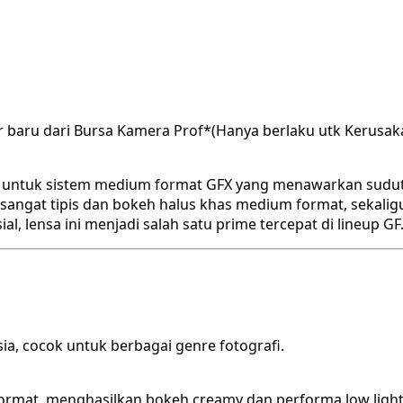
r baru dari Bursa Kamera Prof*(Hanya berlaku utk Kerusak
r untuk sistem medium format GFX yang menawarkan sudut 
d sangat tipis dan bokeh halus khas medium format, sekalig
al, lensa ini menjadi salah satu prime tercepat di lineup GF
a, cocok untuk berbagai genre fotografi.
format, menghasilkan bokeh creamy dan performa low light