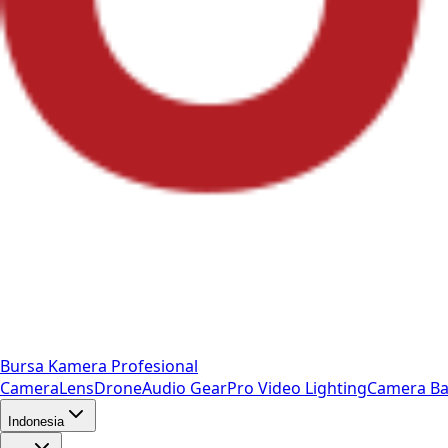
Bursa Kamera Profesional
Camera
Lens
Drone
Audio Gear
Pro Video
Lighting
Camera Ba
Indonesia