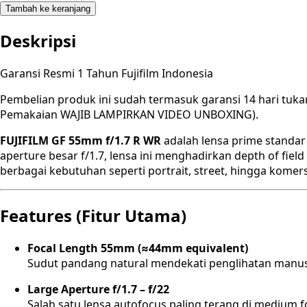
Tambah ke keranjang
Deskripsi
Garansi Resmi 1 Tahun Fujifilm Indonesia
Pembelian produk ini sudah termasuk garansi 14 hari tuka
Pemakaian WAJIB LAMPIRKAN VIDEO UNBOXING).
FUJIFILM GF 55mm f/1.7 R WR
adalah lensa prime standa
aperture besar f/1.7, lensa ini menghadirkan depth of fiel
berbagai kebutuhan seperti portrait, street, hingga komersi
Features (Fitur Utama)
Focal Length 55mm (≈44mm equivalent)
Sudut pandang natural mendekati penglihatan manusi
Large Aperture f/1.7 – f/22
Salah satu lensa autofocus paling terang di medium 