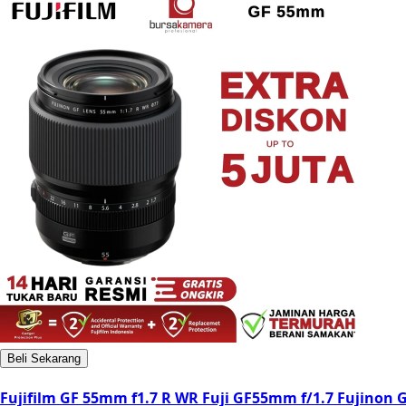
Beli Sekarang
Fujifilm GF 55mm f1.7 R WR Fuji GF55mm f/1.7 Fujino