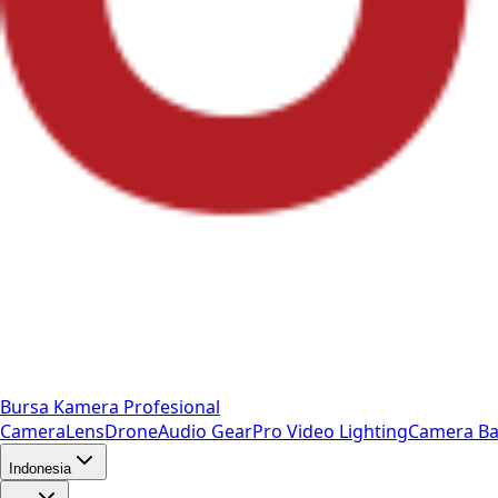
Bursa Kamera Profesional
Camera
Lens
Drone
Audio Gear
Pro Video
Lighting
Camera Ba
Indonesia