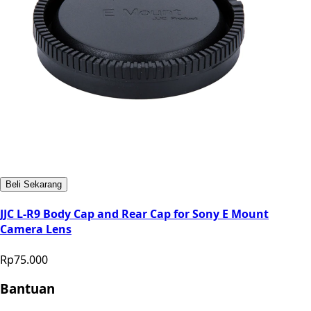
Beli Sekarang
JJC L-R9 Body Cap and Rear Cap for Sony E Mount
Camera Lens
Rp75.000
Bantuan