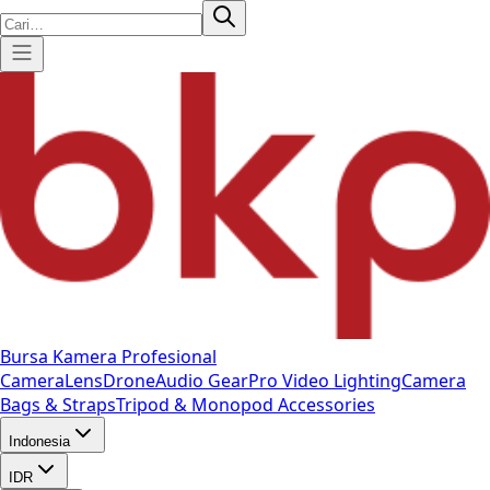
Bursa Kamera Profesional
Camera
Lens
Drone
Audio Gear
Pro Video
Lighting
Camera
Bags & Straps
Tripod & Monopod
Accessories
Indonesia
IDR