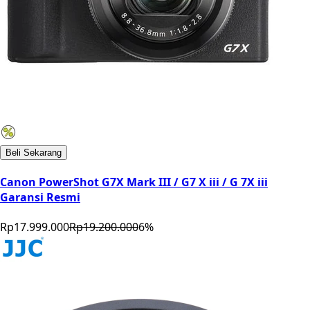
Beli Sekarang
Canon PowerShot G7X Mark III / G7 X iii / G 7X iii
Garansi Resmi
Rp17.999.000
Rp19.200.000
6
%