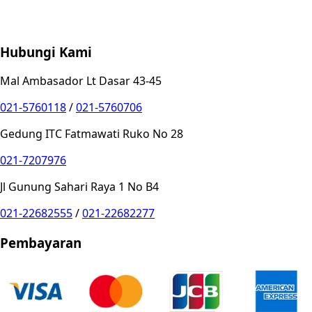
Store Location
Contact
FAQ
Penukaran
Retur
Garansi
Your
Privacy Choices
Hubungi Kami
Mal Ambasador Lt Dasar 43-45
021-5760118
/
021-5760706
Gedung ITC Fatmawati Ruko No 28
021-7207976
Jl Gunung Sahari Raya 1 No B4
021-22682555
/
021-22682277
Pembayaran