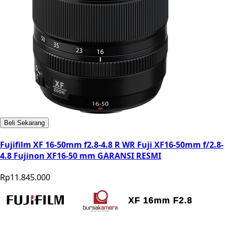
Beli Sekarang
Fujifilm XF 16-50mm f2.8-4.8 R WR Fuji XF16-50mm f/2.8-
4.8 Fujinon XF16-50 mm GARANSI RESMI
Rp11.845.000