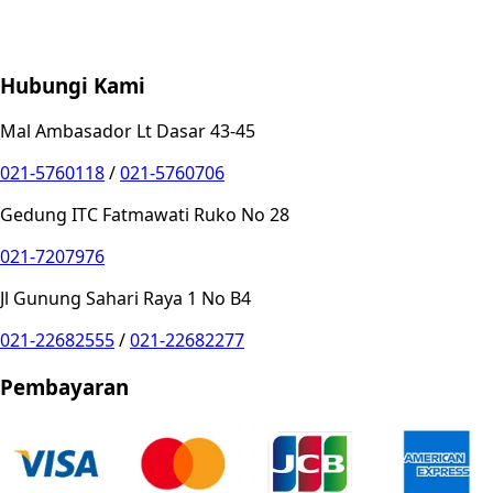
Store Location
Contact
FAQ
Penukaran
Retur
Garansi
Your
Privacy Choices
Hubungi Kami
Mal Ambasador Lt Dasar 43-45
021-5760118
/
021-5760706
Gedung ITC Fatmawati Ruko No 28
021-7207976
Jl Gunung Sahari Raya 1 No B4
021-22682555
/
021-22682277
Pembayaran