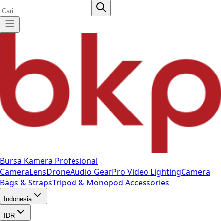
Bursa Kamera Profesional
Camera
Lens
Drone
Audio Gear
Pro Video
Lighting
Camera
Bags & Straps
Tripod & Monopod
Accessories
Indonesia
IDR