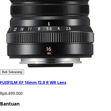
Beli Sekarang
FUJIFILM XF 16mm f2.8 R WR Lens
Rp6.499.000
Bantuan